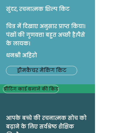
सुंदर, रचनात्मक शिल्प किट
चित्र में दिखाए अनुसार प्राप्त किया।
पंखों की गुणवत्ता बहुत अच्छी है।पैसे
बहुत रचनात्मक
के लायक।
अद्भुत उत्पाद। मेरे 9 साल के बेटे ने
ये कार्ड घंटों तक बनाए और इससे
धनश्री अहिरो
उसकी रचनात्मकता में सुधार हुआ
ड्रीमकैचर मेकिंग किट
अभिजीत
ग्रीटिंग कार्ड बनाने की किट
आपके बच्चे की रचनात्मक सोच को
बढ़ाने के लिए सर्वश्रेष्ठ शैक्षिक