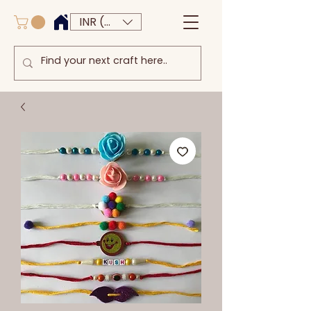
INR (₹)