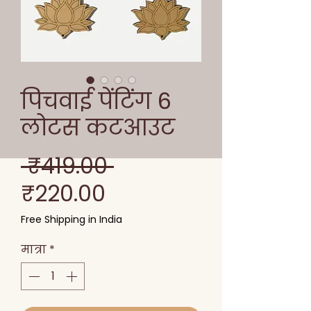
पिचवाई पेंटिंग 6
लोटस कटआउट
नियमित
 ₹419.00 
बिक्री
मूल्य
₹220.00
मूल्य
Free Shipping in India
मात्रा
*