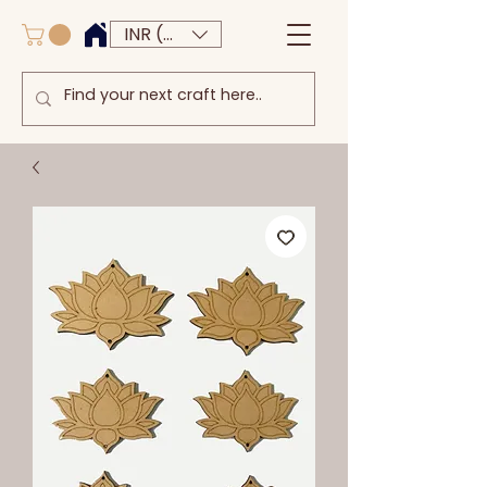
INR (₹)