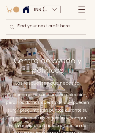
INR (₹)
Centro de ayuda y
políticas
Las respuestas que necesita
Disponemos de una amplia colección,
pero nos damos cuenta de que pueden
surgir preguntas en puntos durante su
experiencia de navegación y compra.
Echa un vistazo a nuestra sección de