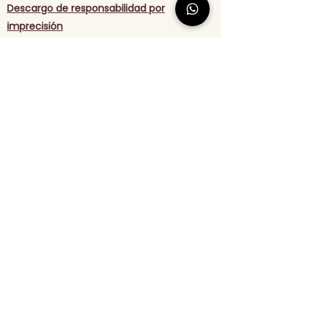
Descargo de responsabilidad por
imprecisión
De vez en cuando puede haber
información en nuestro sitio web o en
nuestro catálogo que contiene errores
tipográficos, inexactitudes u omisiones
que pueden estar relacionadas con las
descripciones, precios y disponibilidad de
productos. Nos reservamos el derecho de
corregir cualquier error, inexactitud u
omisión y de cambiar o actualizar la
información en cualquier momento sin
previo aviso.