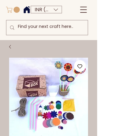
INR (₹)