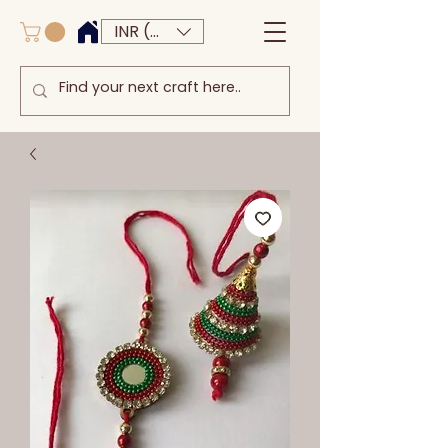
INR (₹)