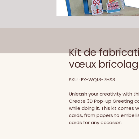
Kit de fabrica
vœux bricolage
SKU : EX-WQ13-7HS3
Unleash your creativity with thi
Create 3D Pop-up Greeting car
while doing it. This kit comes
cards, from papers to embelli
cards for any occasion