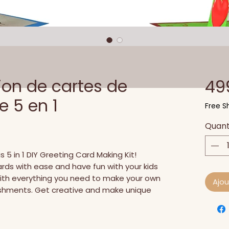
tion de cartes de
49
 5 en 1
Free Sh
Quant
s 5 in 1 DIY Greeting Card Making Kit! 
ds with ease and have fun with your kids 
 with everything you need to make your own 
Ajou
shments. Get creative and make unique 