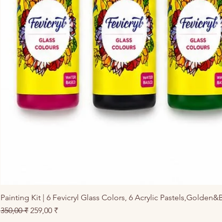
Painting Kit | 6 Fevicryl Glass Colors, 6 Acrylic Pastels,Golden&
Prix original
Prix promotionnel
350,00 ₹
259,00 ₹